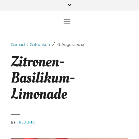
Toggle Navigation
/
Gemacht
,
Getrunken
6. August 2014
Zitronen-
Basilikum-
Limonade
BY
FREDERIC