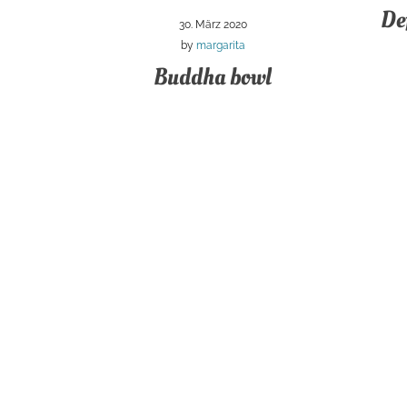
Def
30. März 2020
by
margarita
Buddha bowl