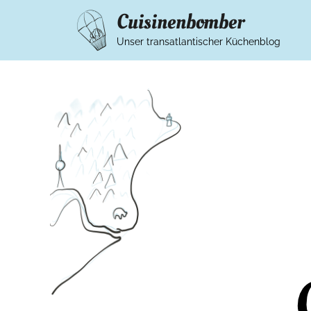
Cuisinenbomber
Unser transatlantischer Küchenblog