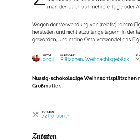
man den auch auf mehrere Tage oder Ab
Wegen der Verwendung von (relativ) rohem Eig
herstellen und nicht allzu lange lagern. In der 
geworden, und meine Oma verwendet das Eigelb 
AUTOR
KATEGORIE
SCH
birgit
Plätzchen
,
Weihnachtsgebäck
Mi
Nussig-schokoladige Weihnachtsplätzchen mit einem Hauch Rum nach dem Rezept meiner tschechischen
Großmutter.
ZUTATEN
Portionen
72 Portionen
Zutaten