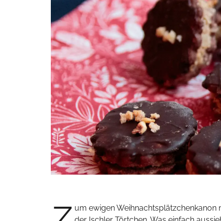
Z
um ewigen Weihnachtsplätzchenkanon me
der Ischler Törtchen. Was einfach auss