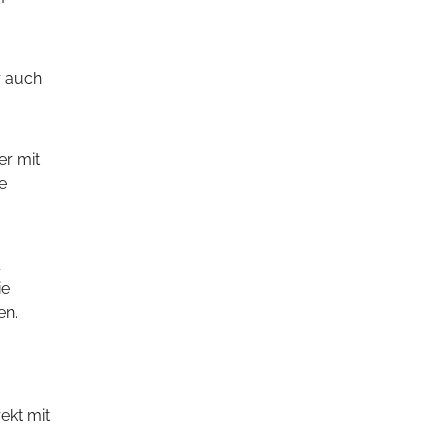
r auch
e
ie
en.