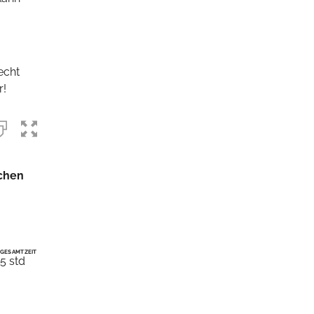
lecht
r!
GESAMTZEIT
5 std