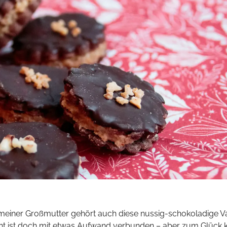
iner Großmutter gehört auch diese nussig-schokoladige Va
ieht ist doch mit etwas Aufwand verbunden – aber zum Glück 