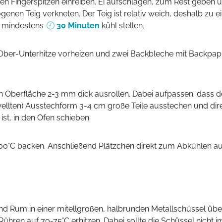
n Fingerspitzen einreiben. Ei aufschlagen, zum Rest geben 
nen Teig verkneten. Der Teig ist relativ weich, deshalb zu e
r mindestens
30 Minuten
kühl stellen.
ewellten) Ausstechform 3-4 cm große Teile ausstechen und dir
ist, in den Ofen schieben.
00°C backen. Anschließend Plätzchen direkt zum Abkühlen au
hren auf 70-75°C erhitzen. Dabei sollte die Schüssel nicht i