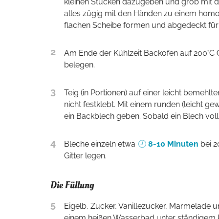
kleinen Stücken dazugeben und grob mit de
alles zügig mit den Händen zu einem homoge
flachen Scheibe formen und abgedeckt fü
2
Am Ende der Kühlzeit Backofen auf 200°C Ober-Unterhitze vorheizen und zwei Backbleche mit Backpapier
belegen.
3
Teig (in Portionen) auf einer leicht bemehlten Oberfläche 2-3 mm dick ausrollen. Dabei aufpassen. dass der Teig
nicht festklebt. Mit einem runden (leicht g
ein Backblech geben. Sobald ein Blech voll 
4
Bleche einzeln etwa
8-10 Minuten
bei 2
Gitter legen.
Die Füllung
5
Eigelb, Zucker, Vanillezucker, Marmelade und Rum in einer mitellgroßen, halbrunden Metallschüssel über
einem heißen Wasserbad unter ständigem Rü