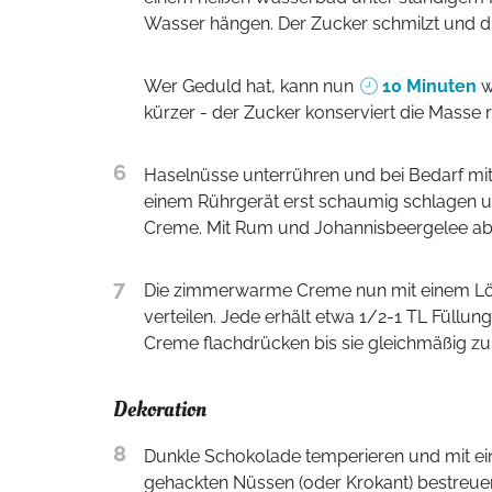
Wasser hängen. Der Zucker schmilzt und di
Wer Geduld hat, kann nun
10 Minuten
w
kürzer - der Zucker konserviert die Masse r
6
Haselnüsse unterrühren und bei Bedarf mit 1-2 EL Wasser verdünnen, wenn die Masse zu fest wird. Butter mit
einem Rührgerät erst schaumig schlagen und
Creme. Mit Rum und Johannisbeergelee a
7
Die zimmerwarme Creme nun mit einem Löffel oder Buttermesser gleichmäßig auf die Hälfte der Deckel
verteilen. Jede erhält etwa 1/2-1 TL Füllu
Creme flachdrücken bis sie gleichmäßig zum
Dekoration
8
Dunkle Schokolade temperieren und mit einem Pinsel oder Spachtel oben auf den Törtchen verteilen. Direkt mit
gehackten Nüssen (oder Krokant) bestreuen