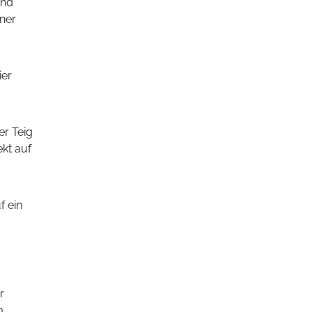
und
iner
ekt auf
f ein
m