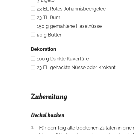
3
Eigelb
23
EL
Rotes Johannisbeergelee
23
TL
Rum
150
g
gemahlene Haselnüsse
50
g
Butter
Dekoration
100
g
Dunkle Kuvertüre
23
EL
gehackte Nüsse oder Krokant
Zubereitung
Deckel backen
1
Für den Teig alle trockenen Zutaten in eine mittelgroße Schüssel abwiegen und kurz vermischen. Butter in