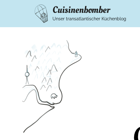
Cuisinenbomber
Unser transatlantischer Küchenblog