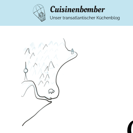
Cuisinenbomber
Unser transatlantischer Küchenblog