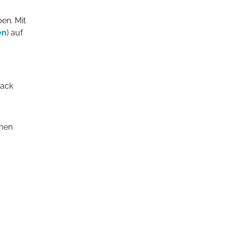
en
) auf
back