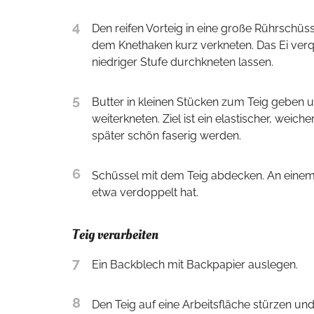
4
Den reifen Vorteig in eine große Rührschüssel gießen. Zucker, Salz und einen Großteil des Mehls hinzugeben. Mit
dem Knethaken kurz verkneten. Das Ei verqu
niedriger Stufe durchkneten lassen.
5
Butter in kleinen Stücken zum Teig geben
weiterkneten. Ziel ist ein elastischer, weich
später schön faserig werden.
6
Schüssel mit dem Teig abdecken. An einem warmen Ort gut 30 Minuten gehen lassen, bis sich das Volumen
etwa verdoppelt hat.
Teig verarbeiten
7
Ein Backblech mit Backpapier auslegen.
8
Den Teig auf eine Arbeitsfläche stürzen un