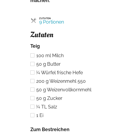
machen.
ZUTATEN
Portionen
9 Portionen
Zutaten
Teig
100
ml
Milch
50
g
Butter
¼
Würfel frische Hefe
200
g
Weizenmehl 550
50
g
Weizenvollkornmehl
50
g
Zucker
¼
TL
Salz
1
Ei
Zum Bestreichen