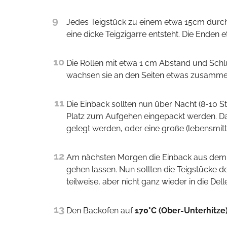
9
Jedes Teigstück zu einem etwa 15cm durchmessenden Fladen ausrollen. Von einer Seite her aufrollen, sodass
eine dicke Teigzigarre entsteht. Die Enden 
10
Die Rollen mit etwa 1 cm Abstand und Schluss nach unten auf das Backblech legen. Wenn sie aufgehen,
wachsen sie an den Seiten etwas zusammen 
11
Die Einback sollten nun über Nacht (8-10 Stunden) im Kühlschrank gehen. Dafür sollten sie luftdicht, aber mit
Platz zum Aufgehen eingepackt werden. Daz
gelegt werden, oder eine große (lebensmit
12
Am nächsten Morgen die Einback aus dem Kühlschrank nehmen und für eine Stunde an einem warmen Ort
gehen lassen. Nun sollten die Teigstücke d
teilweise, aber nicht ganz wieder in die Del
13
Den Backofen auf
170°C (Ober-Unterhitze