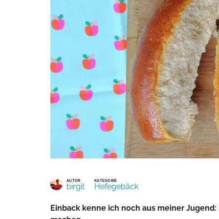
AUTOR
KATEGORIE
birgit
Hefegebäck
Einback kenne ich noch aus meiner Jugend: Fluffige, faserige Hefeteile die das Frühstück das Aufstehen wert