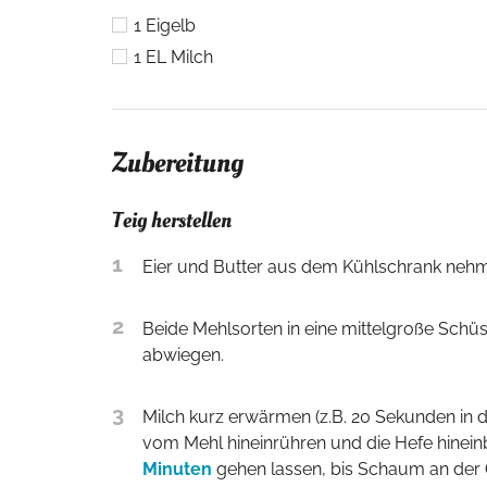
1
Eigelb
1
EL
Milch
Zubereitung
Teig herstellen
1
Eier und Butter aus dem Kühlschrank neh
2
Beide Mehlsorten in eine mittelgroße Schüssel abwiegen und vermischen. Zucker in eine kleine Schüssel
abwiegen.
3
Milch kurz erwärmen (z.B. 20 Sekunden in der Mikrowelle) sodass sie lauwarm ist. 1 EL des Zuckers und 2 EL
vom Mehl hineinrühren und die Hefe hinein
Minuten
gehen lassen, bis Schaum an der O