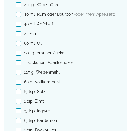
210
g
Kürbispüree
40
ml
Rum oder Bourbon
(oder mehr Apfelsaft)
40
ml
Apfelsaft
2
Eier
60
ml
Öl
140
g
brauner Zucker
1
Päckchen
Vanillezucker
125
g
Weizenmehl
60
g
Vollkornmehl
tsp
Salz
1
⁄
2
1
tsp
Zimt
tsp
Ingwer
1
⁄
2
tsp
Kardamom
1
⁄
2
1
tsp
Backpulver