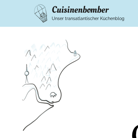
Cuisinenbomber
Unser transatlantischer Küchenblog