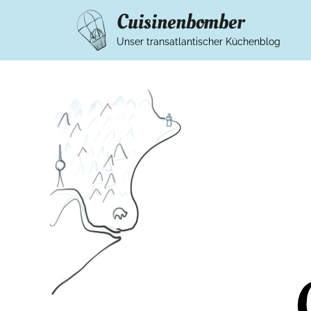
Cuisinenbomber
Unser transatlantischer Küchenblog